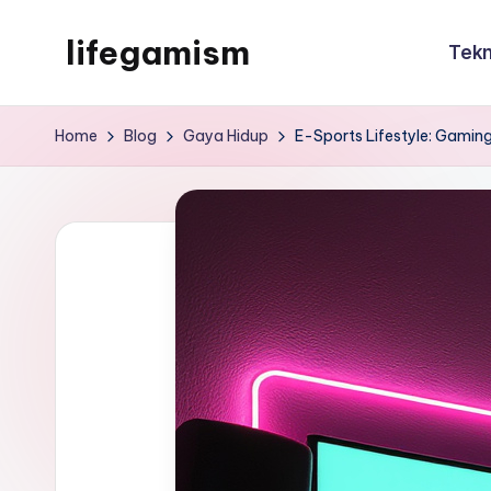
lifegamism
Tekn
Skip
to
lifegamism
content
Home
Blog
Gaya Hidup
E-Sports Lifestyle: Gaming 