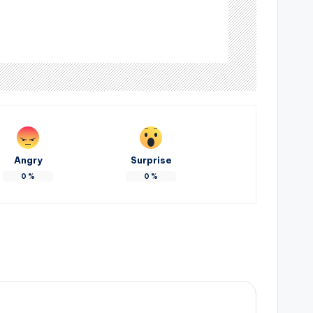
Angry
Surprise
0
%
0
%