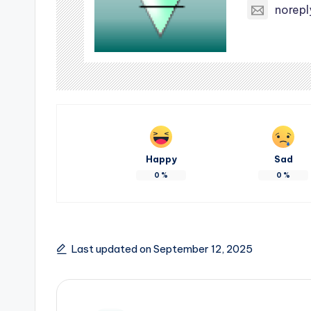
norep
Happy
Sad
0
%
0
%
Last updated on September 12, 2025