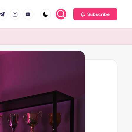
com
r.com
.me
instagram.com
youtube.com
Subscribe