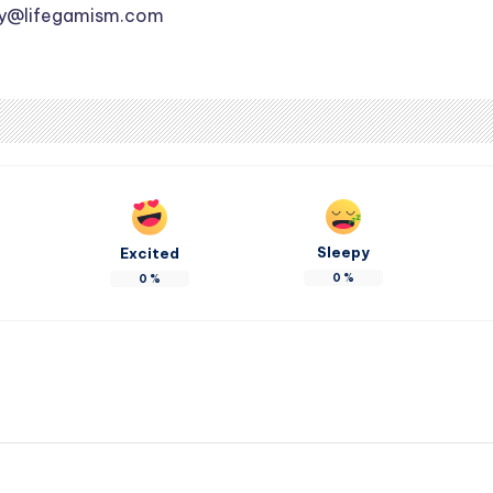
ly@lifegamism.com
Sleepy
Excited
0
%
0
%