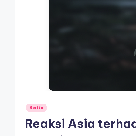
Posted
Berita
in
Reaksi Asia terha