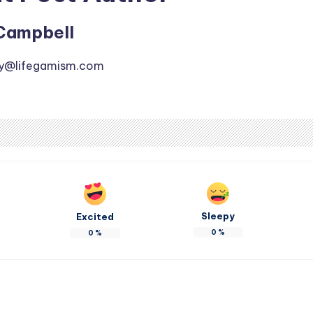
Campbell
ly@lifegamism.com
Sleepy
Excited
0
%
0
%