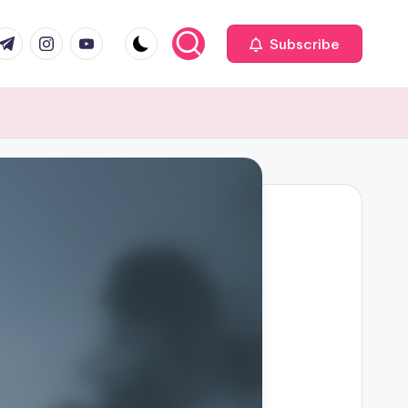
com
r.com
.me
instagram.com
youtube.com
Subscribe