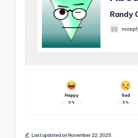
Randy 
norep
Happy
Sad
0
%
0
%
Last updated on November 22, 2025