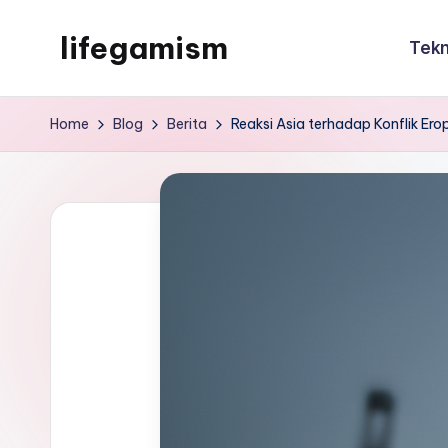
lifegamism
Tekn
Skip
to
lifegamism
content
Home
Blog
Berita
Reaksi Asia terhadap Konflik Ero