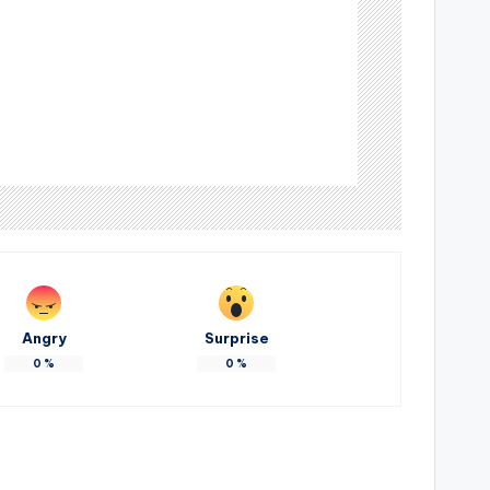
Angry
Surprise
0
%
0
%