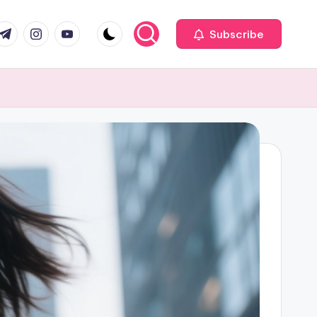
com
r.com
.me
instagram.com
youtube.com
Subscribe