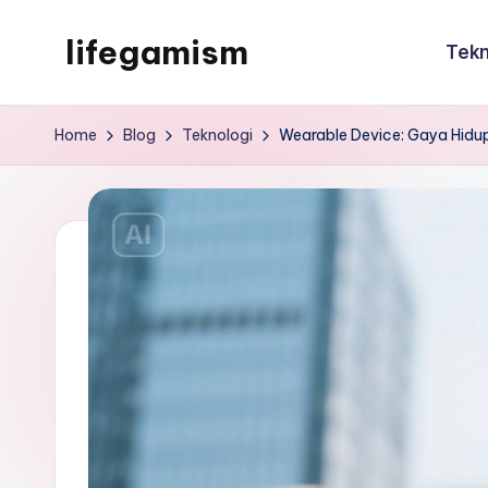
lifegamism
Tekn
Skip
to
lifegamism
content
Home
Blog
Teknologi
Wearable Device: Gaya Hidup