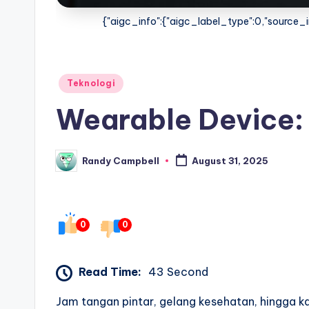
{"aigc_info":{"aigc_label_type":0,"source_in
Posted
Teknologi
in
Wearable Device: 
Randy Campbell
August 31, 2025
Posted
by
0
0
Read Time:
43 Second
Jam tangan pintar, gelang kesehatan, hingga k