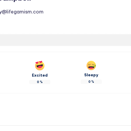
ly@lifegamism.com
Sleepy
Excited
0
%
0
%