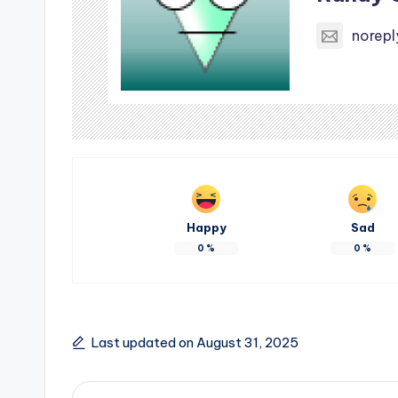
norep
Happy
Sad
0
%
0
%
Last updated on August 31, 2025