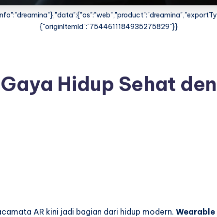
fo":"dreamina"},"data":{"os":"web","product":"dreamina","exportType
{"originItemId":"7544611184935275829"}}
Gaya Hidup Sehat den
acamata AR kini jadi bagian dari hidup modern.
Wearable 