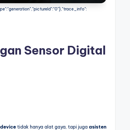
":"generation","pictureId":"0"},"trace_info":
gan Sensor Digital
device
tidak hanya alat gaya, tapi juga
asisten