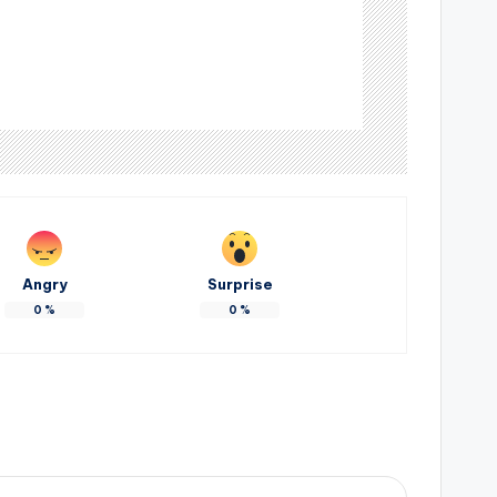
Angry
Surprise
0
%
0
%